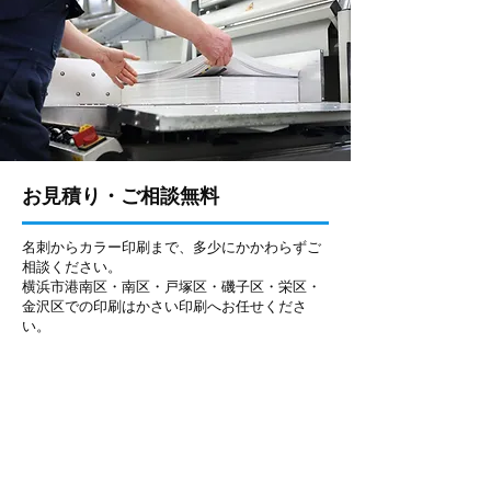
お見積り・ご相談無料
名刺からカラー印刷まで、多少にかかわらずご
相談ください。
横浜市港南区・南区・戸塚区・磯子区・栄区・
金沢区での印刷はかさい印刷へお任せくださ
い。
名刺／はがき／封筒／便箋
伝票／チラシ／メニュー
サービス券／会員証／カード
新聞／雑誌／機関紙
カラーコピー（A3まで）／シール etc.