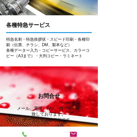
各種特急サービス
特急名刺・特急挨拶状・スピード印刷・各種印
刷（伝票、チラシ、DM、製本など）
各種データー入力・コピーサービス、カラーコ
ピー（A3まで）・大判コピー・ラミネート
お問合せ
メール、電話、FAX、何でも対応
致しております。
データにて入稿可能です。
045-842-8616